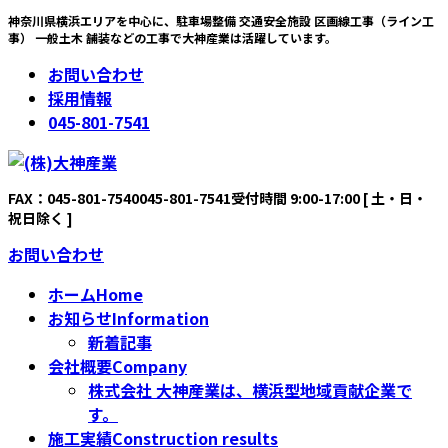
コ
ナ
神奈川県横浜エリアを中心に、駐車場整備 交通安全施設 区画線工事（ライン工
事） 一般土木 舗装などの工事で大神産業は活躍しています。
ン
ビ
テ
ゲ
お問い合わせ
ン
ー
採用情報
ツ
シ
045-801-7541
へ
ョ
ス
ン
キ
に
FAX：045-801-7540
045-801-7541
受付時間 9:00-17:00 [ 土・日・
ッ
移
祝日除く ]
プ
動
お問い合わせ
ホーム
Home
お知らせ
Information
新着記事
会社概要
Company
株式会社 大神産業は、横浜型地域貢献企業で
す。
施工実績
Construction results